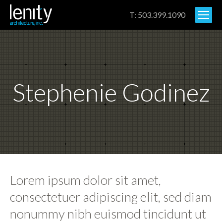
T: 503.399.1090
Stephenie Godinez
Lorem ipsum dolor sit amet,
consectetuer adipiscing elit, sed diam
nonummy nibh euismod tincidunt ut